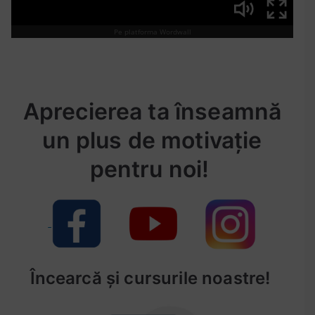
d
e
v
o
r
b
Aprecierea ta înseamnă
i
r
un plus de motivație
e
,
pentru noi!
s
u
b
s
t
a
Încearcă și cursurile noastre!
n
t