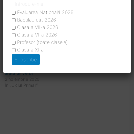
JOC – Atinge cârtița care
JOC – Atinge cârtița care
Evaluarea Națională 2026
arată un pronume!
arată un numeral!
Bacalaureat 2026
12 noiembrie 2020
16 noiembrie 2020
Clasa a VII-a 2026
În „Ciclul Primar”
În „Ciclul Primar”
Clasa a VI-a 2026
Profesor (toate clasele)
Clasa a XI-a
JOC – Atinge cârtița care
arată un verb!
2 noiembrie 2020
În „Ciclul Primar”