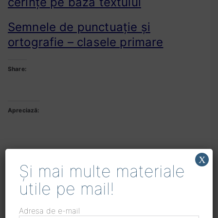
cerințe pe baza textului
Semnele de punctuație și
ortografie – clasele primare
Share:
Apreciază:
X
Și mai multe materiale
Similare
utile pe mail!
Adresa de e-mail