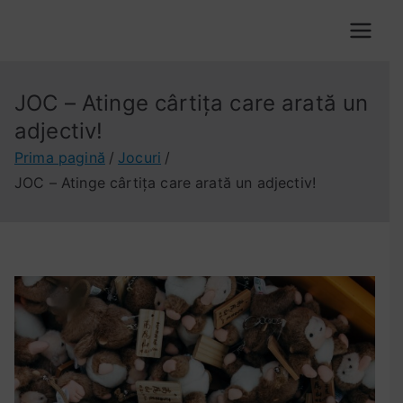
Sari
la
VOX VALACHORUM
conținut
JOC – Atinge cârtița care arată un
adjectiv!
Prima pagină
Jocuri
JOC – Atinge cârtița care arată un adjectiv!