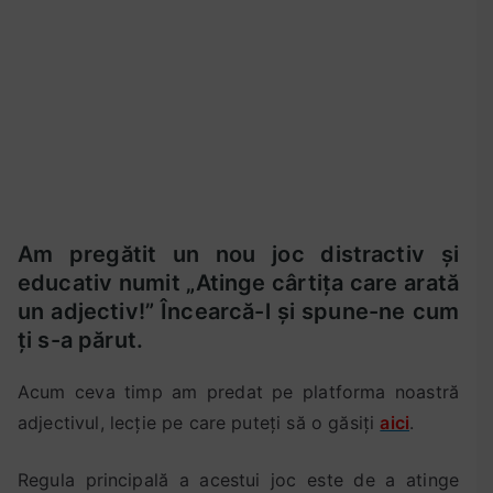
o
e
a
i
c
r
e
t
i
m
i
u
la
b
v
JOC
r
,
–
i
c
Atinge
e
l
cârtița
2
a
Am pregătit un nou joc distractiv și
care
0
s
educativ numit „Atinge cârtița care arată
arată
2
a
un adjectiv!” Încearcă-l și spune-ne cum
un
0
a
ți s-a părut.
adjectiv!
I
I
Acum ceva timp am predat pe platforma noastră
I
adjectivul, lecție pe care puteți să o găsiți
aici
.
-
a
Regula principală a acestui joc este de a atinge
,