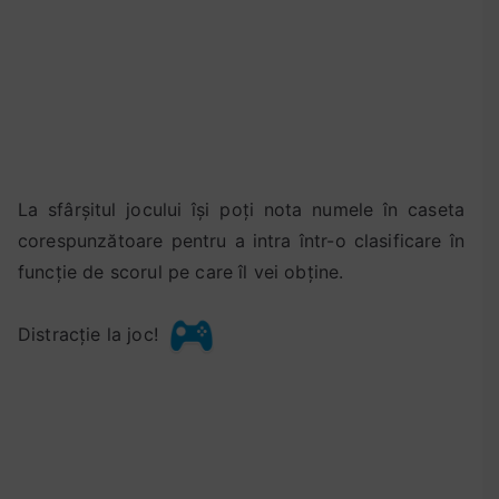
c
,
l
i
m
b
a
r
La sfârșitul jocului își poți nota numele în caseta
o
corespunzătoare pentru a intra într-o clasificare în
m
funcție de scorul pe care îl vei obține.
a
n
Distracție la joc!
a
,
l
o
v
e