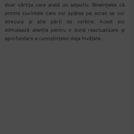
doar cârtița care arată un adjectiv. Bineînțeles că
c
printre cuvintele care vor apărea pe ecran se vor
l
strecura și alte părți de vorbire. Acest joc
a
s
stimulează atenția pentru o bună reactualizare și
e
aprofundare a cunoștințelor deja învățate.
l
e
p
r
i
m
a
r
e
,
j
o