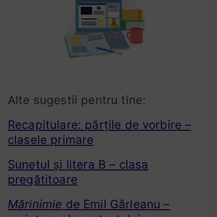
i
v
,
v
e
r
b
Alte sugestii pentru tine:
Recapitulare: părțile de vorbire –
clasele primare
Sunetul și litera B – clasa
pregătitoare
Mărinimie
de Emil Gârleanu –