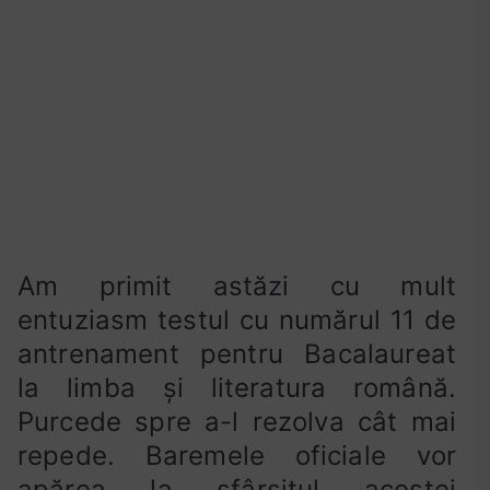
4
r
t
m
e
a
a
m
r
i
t
i
2
e
u
la
0
s
A
2
t
apărut
1
d
testul
e
11
a
Am primit astăzi cu mult
de
n
entuziasm testul cu numărul 11 de
antrenament
t
antrenament pentru Bacalaureat
pentru
r
Bacalaureat
la limba și literatura română.
e
(24
n
Purcede spre a-l rezolva cât mai
mai
a
repede. Baremele oficiale vor
2021)
m
apărea la sfârșitul acestei