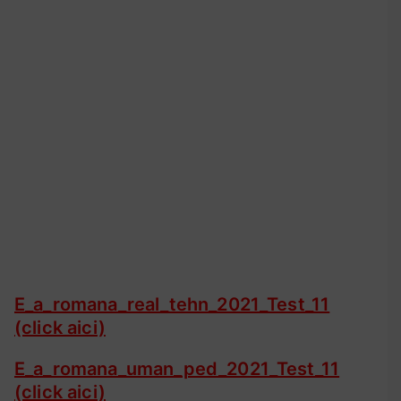
s
t
u
l
1
1
d
e
a
n
t
r
e
n
E_a_romana_real_tehn_2021_Test_11
a
(click aici)
m
e
E_a_romana_uman_ped_2021_Test_11
n
(click aici)