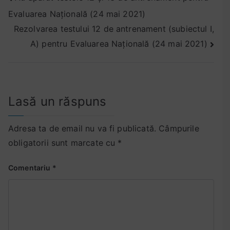
0
Evaluarea Națională (24 mai 2021)
în
2
Rezolvarea testului 12 de antrenament (subiectul I,
articole
1
A) pentru Evaluarea Națională (24 mai 2021)
,
t
e
s
Lasă un răspuns
t
e
d
Adresa ta de email nu va fi publicată.
Câmpurile
e
obligatorii sunt marcate cu
*
a
n
Comentariu
*
t
r
e
n
a