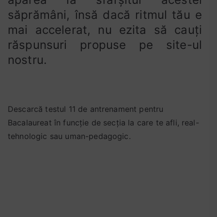
e
săprămâni, însă dacă ritmul tău e
n
t
mai accelerat, nu ezita să cauți
1
răspunsuri propuse pe site-ul
1
nostru.
,
d
e
s
Descarcă testul 11 de antrenament pentru
c
a
Bacalaureat în funcție de secția la care te afli, real-
r
tehnologic sau uman-pedagogic.
c
a
r
e
t
e