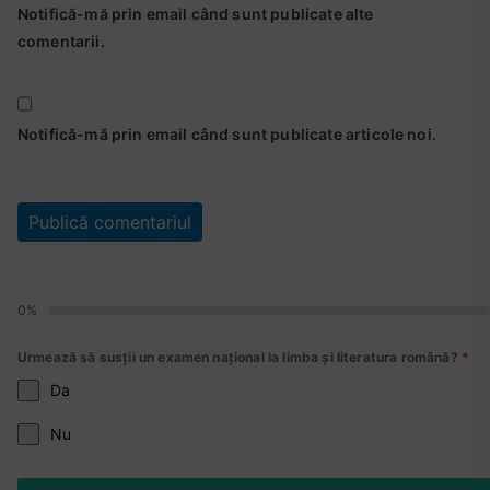
t
Notifică-mă prin email când sunt publicate alte
r
comentarii.
e
n
a
Notifică-mă prin email când sunt publicate articole noi.
m
e
n
t
l
i
m
0%
b
a
Urmează să susții un examen național la limba și literatura română?
*
r
Da
o
Nu
m
a