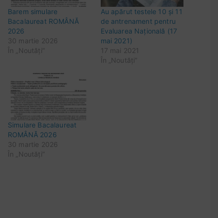
a
Barem simulare
Au apărut testele 10 și 11
n
Bacalaureat ROMÂNĂ
de antrenament pentru
2026
Evaluarea Națională (17
t
30 martie 2026
mai 2021)
r
În „Noutăți”
17 mai 2021
e
În „Noutăți”
n
a
m
e
n
Simulare Bacalaureat
t
ROMÂNĂ 2026
2
30 martie 2026
În „Noutăți”
4
m
a
i
,
t