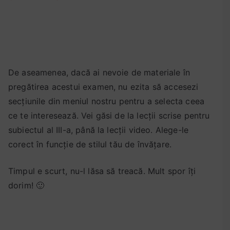
t
,
r
e
z
o
De aseamenea, dacă ai nevoie de materiale în
l
pregătirea acestui examen, nu ezita să accesezi
v
secțiunile din meniul nostru pentru a selecta ceea
a
ce te interesează. Vei găsi de la lecții scrise pentru
r
subiectul al III-a, până la lecții video. Alege-le
e
corect în funcție de stilul tău de învățare.
a
t
e
Timpul e scurt, nu-l lăsa să treacă. Mult spor îți
s
dorim! 🙂
t
u
l