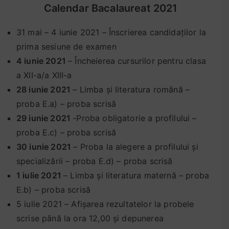
u
Calendar Bacalaureat 2021
i
1
31 mai – 4 iunie 2021 – Înscrierea candidaților la
1
prima sesiune de examen
d
4 iunie 2021
– Încheierea cursurilor pentru clasa
e
a XII-a/a XIII-a
a
28 iunie 2021
– Limba și literatura română –
n
proba E.a) – proba scrisă
t
29 iunie 2021
-Proba obligatorie a profilului –
r
e
proba E.c) – proba scrisă
n
30 iunie 2021
– Proba la alegere a profilului și
a
specializării – proba E.d) – proba scrisă
m
1 iulie 2021
– Limba și literatura maternă – proba
e
E.b) – proba scrisă
n
5 iulie 2021 – Afișarea rezultatelor la probele
t
scrise până la ora 12,00 și depunerea
b