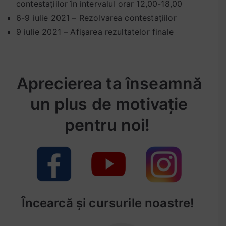
contestațiilor în intervalul orar 12,00-18,00
a
6-9 iulie 2021 – Rezolvarea contestațiilor
c
,
9 iulie 2021 – Afișarea rezultatelor finale
s
e
t
Aprecierea ta înseamnă
u
l
un plus de motivație
1
1
pentru noi!
t
e
s
t
e
d
Încearcă și cursurile noastre!
e
a