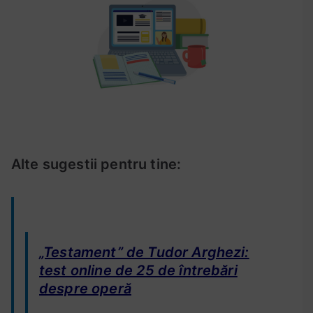
n
t
r
e
n
a
m
e
n
Alte sugestii pentru tine:
t
,
s
e
t
„Testament” de Tudor Arghezi:
u
test online de 25 de întrebări
l
despre operă
1
1