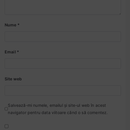
m
e
n
Nume
*
t
b
a
c
Email
*
,
t
e
Site web
s
t
e
d
Salvează-mi numele, emailul și site-ul web în acest
e
navigator pentru data viitoare când o să comentez.
a
n