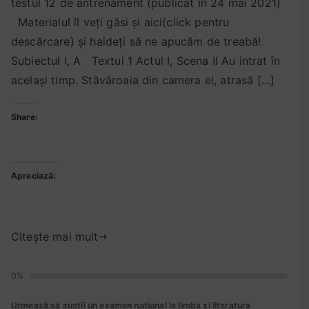
e
e
r
testul 12 de antrenament (publicat în 24 mai 2021)
c
e
n
a
n
e
a
t
c
Materialul îl veți găsi și aici(click pentru
n
t
n
t
a
o
descărcare) și haideți să ne apucăm de treabă!
t
e
a
p
t
m
Subiectul I, A Textul 1 Actul I, Scena II Au intrat în
r
n
m
e
r
e
același timp. Stăvăroaia din camera ei, atrasă […]
e
r
e
2
e
n
n
e
n
4
z
t
Share:
e
z
t
m
o
a
m
o
,
a
l
r
e
l
t
i
v
i
n
v
e
2
a
u
Apreciază:
t
a
s
la
0
r
,
t
t
Rezolvarea
2
e
t
,
a
testului
1
t
Citește mai mult
e
t
n
12
e
s
e
t
de
s
t
s
0%
r
antrenament
t
e
t
e
(subiectul
a
Urmează să susții un examen național la limba și literatura