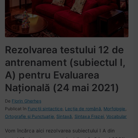
n
4
n
a
m
t
m
a
e
e
i
n
n
,
,
t
t
s
Rezolvarea testului 12 de
2
e
e
antrenament (subiectul I,
4
s
t
m
t
u
A) pentru Evaluarea
a
a
l
i
n
Națională (24 mai 2021)
1
,
t
1
t
r
d
De
P
E
N
Florin Gherheș
e
e
e
u
Publicat în
t
i
Funcții sintactice
,
Lecția de română
,
Morfologie
,
s
n
a
b
Ortografie și Punctuație
i
c
,
Sintaxă
,
Sintaxa Frazei
,
Vocabular
t
a
n
l
c
i
Vom încărca aici rezolvarea subiectului I A din
d
m
t
i
h
u