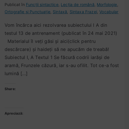
d
u
Publicat în
t
i
Funcții sintactice
,
Lecția de română
,
Morfologie
,
e
b
Ortografie și Punctuație
i
c
,
Sintaxă
,
Sintaxa Frazei
,
Vocabular
a
l
c
i
Vom încărca aici rezolvarea subiectului I A din
n
i
h
u
testul 13 de antrenament (publicat în 24 mai 2021)
t
c
e
n
r
a
t
c
Materialul îl veți găsi și aici(click pentru
e
t
a
o
descărcare) și haideți să ne apucăm de treabă!
n
p
t
m
Subiectul I, A Textul 1 Se făcură codrii iarăşi de
a
e
r
e
aramă, Frunzele căzură, iar s-au ofilit. Tot ce-a fost
m
2
e
n
lumină […]
e
4
z
t
n
m
o
a
Share:
t
a
l
r
,
i
v
i
t
2
a
u
la
e
0
r
Apreciază:
Rezolvarea
s
2
e
testului
t
1
t