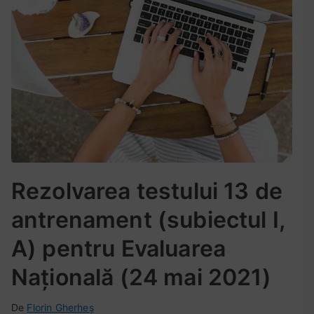
pentru
r
Evaluarea
e
Națională
n
(24
a
mai
m
2021)
e
n
t
e
n
Rezolvarea testului 13 de
,
s
antrenament (subiectul I,
e
t
A) pentru Evaluarea
u
Națională (24 mai 2021)
l
1
1
De
P
E
N
Florin Gherheș