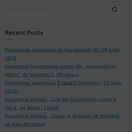
e
,
t
s
s
t
,
t
C
t
e
t
a
a
u
s
e
n
u
l
t
s
Recent Posts
t
t
1
e
t
r
ă
3
d
d
e
Rezolvarea subiectului de Bacalaureat din 29 iunie
a
e
e
:
n
2026
n
a
a
a
Rezumatul fragmentului extras din „Mesteceni de
t
n
n
m
Hârtie” de Veronica D. Niculescu
r
t
t
e
Rezolvarea subiectului Evaluării Naționale (22 iunie
e
r
r
n
n
e
e
2026)
t
a
n
n
2
Rezumatul textului „Cum am supraviețuit clasei a
m
a
a
4
VIII-a” de Robert Ersten
e
m
m
m
Rezumatul textului „Olguța și un bunic de milioane”
n
e
e
a
de Alex Moldovan
t
n
n
i