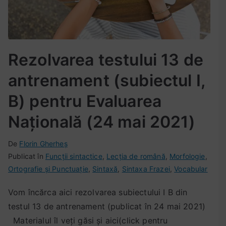
Rezolvarea testului 13 de
antrenament (subiectul I,
B) pentru Evaluarea
Națională (24 mai 2021)
De
P
E
N
Florin Gherheș
u
Publicat în
t
i
Funcții sintactice
,
Lecția de română
,
Morfologie
,
b
Ortografie și Punctuație
i
c
,
Sintaxă
,
Sintaxa Frazei
,
Vocabular
l
c
i
Vom încărca aici rezolvarea subiectului I B din
i
h
u
testul 13 de antrenament (publicat în 24 mai 2021)
c
e
n
a
t
c
Materialul îl veți găsi și aici(click pentru