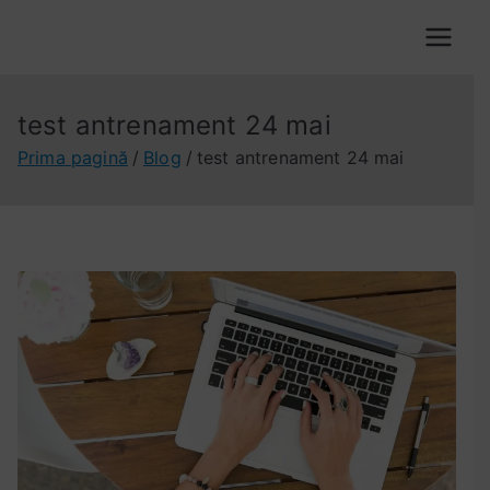
Sari
la
VOX VALACHORUM
conținut
test antrenament 24 mai
Prima pagină
Blog
test antrenament 24 mai