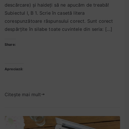
t
a
o
descărcare) și haideți să ne apucăm de treabă!
p
t
m
Subiectul I, B 1. Scrie în casetă litera
e
r
e
corespunzătoare răspunsului corect. Sunt corect
2
e
n
despărțite în silabe toate cuvintele din seria: […]
4
z
t
m
o
a
Share:
a
l
r
i
v
i
2
a
u
la
0
r
Apreciază:
Rezolvarea
2
e
testului
1
t
13
e
Citește mai mult
de
s
antrenament
t
(subiectul
a
I,
n
B)
t