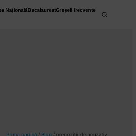
ea Națională
Bacalaureat
Greșeli frecvente
Prima pagină
Blog
prepozitii de acuzativ