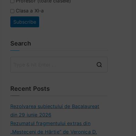
Profesor (toate clasele)
Clasa a XI-a
Search
C
a
u
Recent Posts
t
ă
Rezolvarea subiectului de Bacalaureat
:
din 29 iunie 2026
Rezumatul fragmentului extras din
„Mesteceni de Hârtie” de Veronica D.