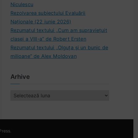
Niculescu
Rezolvarea subiectului Evaluării
Naționale (22 iunie 2026)
Rezumatul textului „Cum am supraviețuit
clasei a VIII-a” de Robert Ersten
Rezumatul textului „Olguța și un bunic de
milioane” de Alex Moldovan
Arhive
A
r
h
i
v
Press
.
e