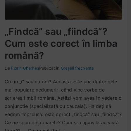
„Findcă” sau „fiindcă”?
Cum este corect în limba
română?
De
P
E
N
Florin Gherheș
Publicat în
Greșeli frecvente
u
t
i
Cu un „i” sau cu doi? Aceasta este una dintre cele
b
i
c
mai populare nedumeriri când vine vorba de
l
c
i
i
h
u
scrierea limbii române. Astăzi vom avea în vedere o
c
e
n
conjuncție (specializată cu cauzala). Haideți să
a
t
c
vedem împreună: este corect „findcă” sau „fiindcă”?
t
a
o
Ce ne spun dicționarele? Cum s-a ajuns la această
p
t
m
formă? Din punct de […]