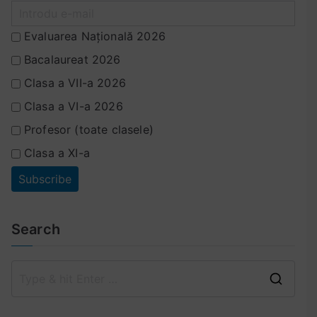
i
i
Evaluarea Națională 2026
n
Bacalaureat 2026
c
a
Clasa a VII-a 2026
,
Clasa a VI-a 2026
f
Profesor (toate clasele)
i
i
Clasa a XI-a
n
d
c
ă
Search
s
a
u
C
f
a
i