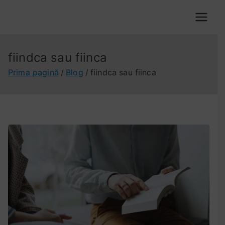
Sari
la
VOX VALACHORUM
conținut
fiindca sau fiinca
Prima pagină
Blog
fiindca sau fiinca