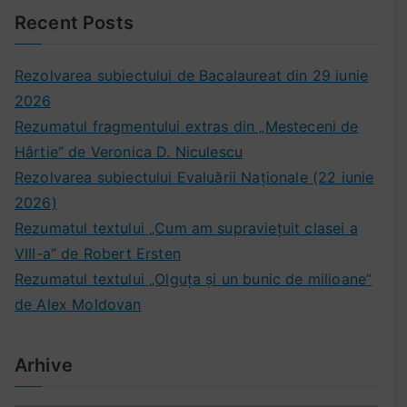
u
n
Recent Posts
d
t
c
ă
Rezolvarea subiectului de Bacalaureat din 29 iunie
a
:
2026
,
Rezumatul fragmentului extras din „Mesteceni de
f
i
Hârtie” de Veronica D. Niculescu
n
Rezolvarea subiectului Evaluării Naționale (22 iunie
d
2026)
s
Rezumatul textului „Cum am supraviețuit clasei a
a
VIII-a” de Robert Ersten
u
Rezumatul textului „Olguța și un bunic de milioane”
f
de Alex Moldovan
i
i
n
Arhive
d
,