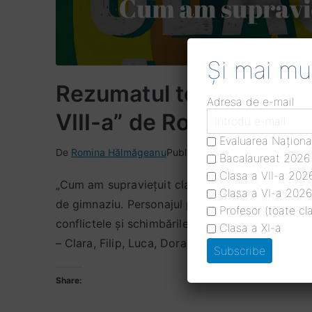
Și mai mul
Rezumatul textului „Cum
Adresa de e-mail
VIII-a” de Robert Erste
Evaluarea Naționa
De
P
E
N
Romina Hălmăgeanu
Publicat în
Lecția de română
,
L
Bacalaureat 2026
u
t
i
Clasa a VII-a 202
„Cum am supraviețuit clasei a VIII-a” este un ro
b
i
c
Clasa a VI-a 2026
de gimnaziu. Personajul principal trece prin emoți
l
c
i
Profesor (toate cl
i
h
u
conflictele și schimbările specifice adolescenței
Clasa a XI-a
c
e
n
– Clara, Filip, Luca, Dora și Raul – elevi ai liceul
a
t
c
t
a
o
Share:
p
t
m
e
a
e