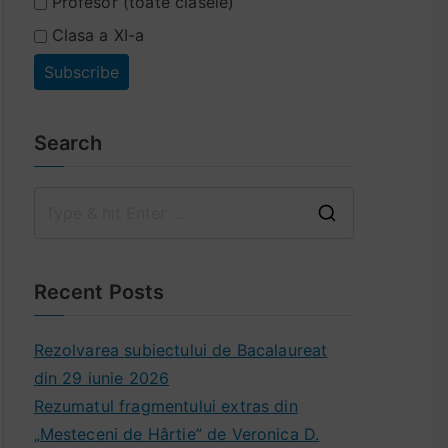
Profesor (toate clasele)
Clasa a XI-a
Search
C
a
u
Recent Posts
t
ă
Rezolvarea subiectului de Bacalaureat
:
din 29 iunie 2026
Rezumatul fragmentului extras din
„Mesteceni de Hârtie” de Veronica D.