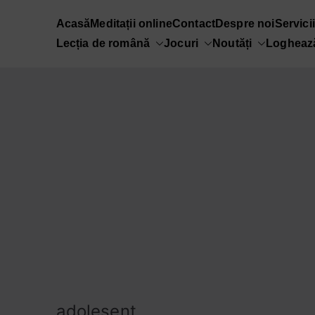
Sari
Acasă
Meditații online
Contact
Despre noi
Servici
la
VOX VALACHORU
Lecția de română
Jocuri
Noutăți
Loghează
conținut
adolesent