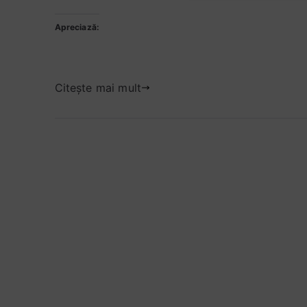
2
d
n
Apreciază:
6
o
t
m
l
a
a
e
r
i
s
i
Citește mai mult
2
c
u
la
0
e
Rezumatul
2
n
textului
6
t
„Cum
,
am
a
supraviețuit
d
clasei
o
a
l
VIII-
e
a”
s
de
e
Robert
n